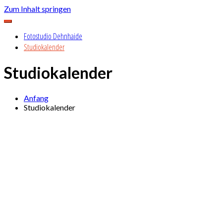
Zum Inhalt springen
Das Foto- und Mietstudio zentral in Hamburg Barmbek
Fotostudio Dehnhaide
Fotostudio Dehnhaide
Studiokalender
Studiokalender
Anfang
Studiokalender